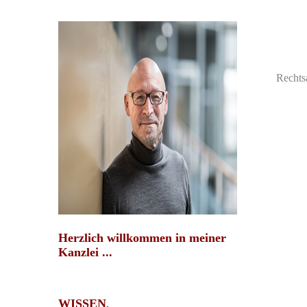
Rechts
H
erzlich willkommen in meiner
Kanzlei ...
WISSEN
,